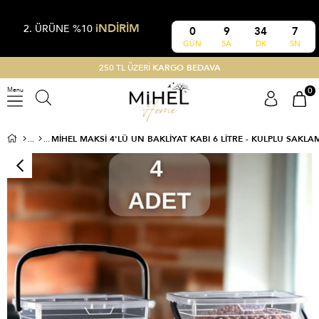
iNDİRİM
2. ÜRÜNE %10
0
9
34
7
GÜN
SA
DK
SN
250 TL ÜZERİ
KARGO BEDAVA
0
Menu