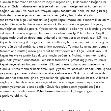
sunulan tasarımların kapasite ve boyut seçenekleri, kullanıcıların beğenisini
kazanır. Gıda malzemelerinin taze kalması, besin değerlerinin korunmasını
sağlar. Vakumlu ve hava aldırmayan kapak tasarımları, nem, ısı, toz gibi dış
faktörlerin yiyeceğe zarar vermesini önler. Şeker, tuz, baharat gibi
malzemelerin ölçülü alınmasını sağlayan kapak modelleri, ekonomik kullanım
sağlar. Gereğinden fazla veya yetersiz kullanımın önüne geçen dizaynlar,
mutfağınıza kolaylık getirir. Yiyeceklerinizi dolap, balkon ya da kilerde güvenle
saklayabilmeniz için geliştirilen ürün modelleri Trendyol’da bulunur. Çeşitli
kapasitede üretilen depolama üniteleri arasında yer alan erzak kabı 1.5 litre
kapasite seçeneğiyle beğenilir. Elinizin altında, hemen ulaşmak isteyeceğiniz
veya günlük kullandığınız gıdalar için uygundur. Tutmayı kolaylaştıran oymalı
tasarımlarla mutfağınızda çok rahat hareket edersiniz. Ölçülü erzak kabı 2 lt
kapasitesiyle ve pratik kapak tasarımıyla beğenilir. Nohut, mercimek, pirinç
gibi bakliyatların muhafazası için ideal formdadır. Şeffaf dış yüzey ve renkli
kapak seçenekleri bulunan model, 3’lü set olarak kullanıcıların beğenisine
sunulur. Enfes menüler hazırlamak için, yiyecek ve içecekleri kapalı ünite içinde
ve güneş görmeyen ortamda muhafaza etmelisiniz. Silikon contalı kapakları
bulunan tasarımların içinde, yiyeceklerinizi güvenle saklayabilirsiniz. Ailenizin
sağlığı için tercih edeceğiniz seçenekler, besin değeri korunmuş gıdalarla
yemek yapmanıza olanak sağlar. Zevkinize göre seçim yapabileceğiniz
alternatiflerin onlarcasına
Mihel home'dan
ulaşabilir, beğendiğiniz ürünü
sipariş verebilirsiniz.