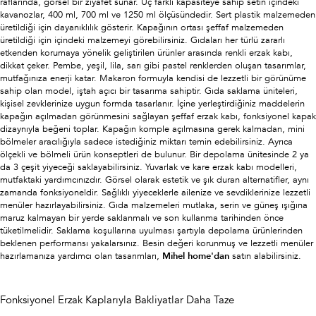
raflarında, görsel bir ziyafet sunar. Üç farklı kapasiteye sahip setin içindeki
kavanozlar, 400 ml, 700 ml ve 1250 ml ölçüsündedir. Sert plastik malzemeden
üretildiği için dayanıklılık gösterir. Kapağının ortası şeffaf malzemeden
üretildiği için içindeki malzemeyi görebilirsiniz. Gıdaları her türlü zararlı
etkenden korumaya yönelik geliştirilen ürünler arasında renkli erzak kabı,
dikkat çeker. Pembe, yeşil, lila, sarı gibi pastel renklerden oluşan tasarımlar,
mutfağınıza enerji katar. Makaron formuyla kendisi de lezzetli bir görünüme
sahip olan model, iştah açıcı bir tasarıma sahiptir. Gıda saklama üniteleri,
kişisel zevklerinize uygun formda tasarlanır. İçine yerleştirdiğiniz maddelerin
kapağın açılmadan görünmesini sağlayan şeffaf erzak kabı, fonksiyonel kapak
dizaynıyla beğeni toplar. Kapağın komple açılmasına gerek kalmadan, mini
bölmeler aracılığıyla sadece istediğiniz miktarı temin edebilirsiniz. Ayrıca
ölçekli ve bölmeli ürün konseptleri de bulunur. Bir depolama ünitesinde 2 ya
da 3 çeşit yiyeceği saklayabilirsiniz. Yuvarlak ve kare erzak kabı modelleri,
mutfaktaki yardımcınızdır. Görsel olarak estetik ve şık duran alternatifler, aynı
zamanda fonksiyoneldir. Sağlıklı yiyeceklerle ailenize ve sevdiklerinize lezzetli
menüler hazırlayabilirsiniz. Gıda malzemeleri mutlaka, serin ve güneş ışığına
maruz kalmayan bir yerde saklanmalı ve son kullanma tarihinden önce
tüketilmelidir. Saklama koşullarına uyulması şartıyla depolama ürünlerinden
beklenen performansı yakalarsınız. Besin değeri korunmuş ve lezzetli menüler
hazırlamanıza yardımcı olan tasarımları,
Mihel home'dan
satın alabilirsiniz.
Fonksiyonel Erzak Kaplarıyla Bakliyatlar Daha Taze