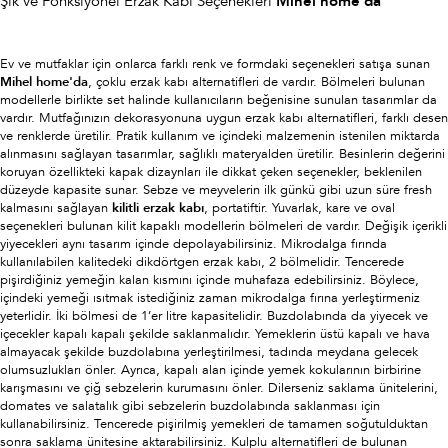
Şık ve Fonksiyonel Erzak Kabı Seçenekleri
Mihel home'da
Ev ve mutfaklar için onlarca farklı renk ve formdaki seçenekleri satışa sunan
Mihel home'da
, çoklu erzak kabı alternatifleri de vardır. Bölmeleri bulunan
modellerle birlikte set halinde kullanıcıların beğenisine sunulan tasarımlar da
vardır. Mutfağınızın dekorasyonuna uygun erzak kabı alternatifleri, farklı desen
ve renklerde üretilir. Pratik kullanım ve içindeki malzemenin istenilen miktarda
alınmasını sağlayan tasarımlar, sağlıklı materyalden üretilir. Besinlerin değerini
koruyan özellikteki kapak dizaynları ile dikkat çeken seçenekler, beklenilen
düzeyde kapasite sunar. Sebze ve meyvelerin ilk günkü gibi uzun süre fresh
kalmasını sağlayan
kilitli erzak kabı
, portatiftir. Yuvarlak, kare ve oval
seçenekleri bulunan kilit kapaklı modellerin bölmeleri de vardır. Değişik içerikli
yiyecekleri aynı tasarım içinde depolayabilirsiniz. Mikrodalga fırında
kullanılabilen kalitedeki dikdörtgen erzak kabı, 2 bölmelidir. Tencerede
pişirdiğiniz yemeğin kalan kısmını içinde muhafaza edebilirsiniz. Böylece,
içindeki yemeği ısıtmak istediğiniz zaman mikrodalga fırına yerleştirmeniz
yeterlidir. İki bölmesi de 1’er litre kapasitelidir. Buzdolabında da yiyecek ve
içecekler kapalı kapalı şekilde saklanmalıdır. Yemeklerin üstü kapalı ve hava
almayacak şekilde buzdolabına yerleştirilmesi, tadında meydana gelecek
olumsuzlukları önler. Ayrıca, kapalı alan içinde yemek kokularının birbirine
karışmasını ve çiğ sebzelerin kurumasını önler. Dilerseniz saklama ünitelerini,
domates ve salatalık gibi sebzelerin buzdolabında saklanması için
kullanabilirsiniz. Tencerede pişirilmiş yemekleri de tamamen soğutulduktan
sonra saklama ünitesine aktarabilirsiniz. Kulplu alternatifleri de bulunan