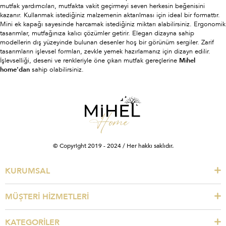
mutfak yardımcıları, mutfakta vakit geçirmeyi seven herkesin beğenisini
kazanır. Kullanmak istediğiniz malzemenin aktarılması için ideal bir formattır.
Mini ek kapağı sayesinde harcamak istediğiniz miktarı alabilirsiniz. Ergonomik
tasarımlar, mutfağınıza kalıcı çözümler getirir. Elegan dizayna sahip
modellerin dış yüzeyinde bulunan desenler hoş bir görünüm sergiler. Zarif
tasarımların işlevsel formları, zevkle yemek hazırlamanız için dizayn edilir.
İşlevselliği, deseni ve renkleriyle öne çıkan mutfak gereçlerine
Mihel
home'dan
sahip olabilirsiniz.
© Copyright 2019 - 2024 / Her hakkı saklıdır.
KURUMSAL
MÜŞTERİ HİZMETLERİ
KATEGORİLER