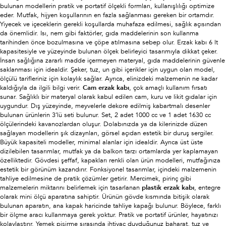
bulunan modellerin pratik ve portatif ölçekli formları, kullanışlılığı optimize
eder. Mutfak, hijyen koşullarının en fazla sağlanması gereken bir ortamdır.
Yiyecek ve içeceklerin gerekli koşullarda muhafaza edilmesi, sağlık açısından
da önemlidir. Isı, nem gibi faktörler, gıda maddelerinin son kullanma
tarihinden önce bozulmasına ve çöpe atılmasına sebep olur. Erzak kabı 6 lt
kapasitesiyle ve yüzeyinde bulunan ölçek belirleyici tasarımıyla dikkat çeker.
İnsan sağlığına zararlı madde içermeyen materyal, gıda maddelerinin güvenle
saklanması için idealdir. Şeker, tuz, un gibi içerikler için uygun olan model,
ölçülü tarifleriniz için kolaylık sağlar.
Ayrıca, elinizdeki malzemenin ne kadar
kaldığıyla da ilgili bilgi verir.
Cam erzak kabı
, çok amaçlı kullanım fırsatı
sunar. Sağlıklı bir materyal olarak kabul edilen cam, kuru ve likit gıdalar için
uygundur. Dış yüzeyinde, meyvelerle dekore edilmiş kabartmalı desenler
bulunan ürünlerin 3’lü seti bulunur. Set, 2 adet 1000 cc ve 1 adet 1630 cc
ölçülerindeki kavanozlardan oluşur. Dolabınızda ya da kilerinizde düzen
sağlayan modellerin şık dizaynları, görsel açıdan estetik bir duruş sergiler.
Büyük kapasiteli modeller, minimal alanlar için idealdir. Ayrıca üst üste
dizilebilen tasarımlar, mutfak ya da balkon tarzı ortamlarda yer kaplamayan
özelliktedir. Gövdesi şeffaf, kapakları renkli olan ürün modelleri, mutfağınıza
estetik bir görünüm kazandırır. Fonksiyonel tasarımlar, içindeki malzemenin
tahliye edilmesine de pratik çözümler getirir. Mercimek, pirinç gibi
malzemelerin miktarını belirlemek için tasarlanan
plastik erzak kabı
, entegre
olarak mini ölçü aparatına sahiptir. Ürünün gövde kısmında bitişik olarak
bulunan aparatın, ana kapak haricinde tahliye kapağı bulunur. Böylece, farklı
bir ölçme aracı kullanmaya gerek yoktur. Pratik ve portatif ürünler, hayatınızı
kolaylaştırır. Yemek pişirme sırasında ihtiyaç duyduğunuz baharat, tuz ve