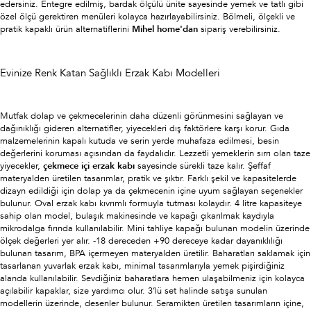
edersiniz. Entegre edilmiş, bardak ölçülü ünite sayesinde yemek ve tatlı gibi
özel ölçü gerektiren menüleri kolayca hazırlayabilirsiniz. Bölmeli, ölçekli ve
pratik kapaklı ürün alternatiflerini
Mihel home'dan
sipariş verebilirsiniz.
Evinize Renk Katan Sağlıklı Erzak Kabı Modelleri
Mutfak dolap ve çekmecelerinin daha düzenli görünmesini sağlayan ve
dağınıklığı gideren alternatifler, yiyecekleri dış faktörlere karşı korur. Gıda
malzemelerinin kapalı kutuda ve serin yerde muhafaza edilmesi, besin
değerlerini koruması açısından da faydalıdır. Lezzetli yemeklerin sırrı olan taze
yiyecekler,
çekmece içi erzak kabı
sayesinde sürekli taze kalır. Şeffaf
materyalden üretilen tasarımlar, pratik ve şıktır. Farklı şekil ve kapasitelerde
dizayn edildiği için dolap ya da çekmecenin içine uyum sağlayan seçenekler
bulunur. Oval erzak kabı kıvrımlı formuyla tutması kolaydır. 4 litre kapasiteye
sahip olan model, bulaşık makinesinde ve kapağı çıkarılmak kaydıyla
mikrodalga fırında kullanılabilir. Mini tahliye kapağı bulunan modelin üzerinde
ölçek değerleri yer alır. -18 dereceden +90 dereceye kadar dayanıklılığı
bulunan tasarım, BPA içermeyen materyalden üretilir. Baharatları saklamak için
tasarlanan yuvarlak erzak kabı, minimal tasarımlarıyla yemek pişirdiğiniz
alanda kullanılabilir. Sevdiğiniz baharatlara hemen ulaşabilmeniz için kolayca
açılabilir kapaklar, size yardımcı olur. 3’lü set halinde satışa sunulan
modellerin üzerinde, desenler bulunur. Seramikten üretilen tasarımların içine,