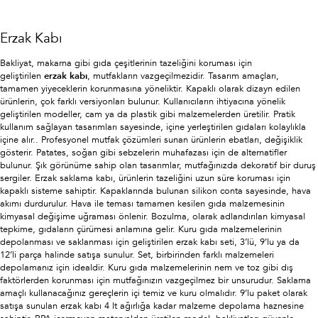
Erzak Kabı
Bakliyat, makarna gibi gıda çeşitlerinin tazeliğini koruması için
geliştirilen
erzak kabı
, mutfakların vazgeçilmezidir. Tasarım amaçları,
tamamen yiyeceklerin korunmasına yöneliktir. Kapaklı olarak dizayn edilen
ürünlerin, çok farklı versiyonları bulunur. Kullanıcıların ihtiyacına yönelik
geliştirilen modeller, cam ya da plastik gibi malzemelerden üretilir. Pratik
kullanım sağlayan tasarımları sayesinde, içine yerleştirilen gıdaları kolaylıkla
içine alır.. Profesyonel mutfak çözümleri sunan ürünlerin ebatları, değişiklik
gösterir. Patates, soğan gibi sebzelerin muhafazası için de alternatifler
bulunur. Şık görünüme sahip olan tasarımlar, mutfağınızda dekoratif bir duruş
sergiler. Erzak saklama kabı, ürünlerin tazeliğini uzun süre koruması için
kapaklı sisteme sahiptir. Kapaklarında bulunan silikon conta sayesinde, hava
akımı durdurulur. Hava ile teması tamamen kesilen gıda malzemesinin
kimyasal değişime uğraması önlenir. Bozulma, olarak adlandırılan kimyasal
tepkime, gıdaların çürümesi anlamına gelir. Kuru gıda malzemelerinin
depolanması ve saklanması için geliştirilen erzak kabı seti, 3’lü, 9’lu ya da
12’li parça halinde satışa sunulur. Set, birbirinden farklı malzemeleri
depolamanız için idealdir. Kuru gıda malzemelerinin nem ve toz gibi dış
faktörlerden korunması için mutfağınızın vazgeçilmez bir unsurudur. Saklama
amaçlı kullanacağınız gereçlerin içi temiz ve kuru olmalıdır. 9’lu paket olarak
satışa sunulan erzak kabı 4 lt ağırlığa kadar malzeme depolama haznesine