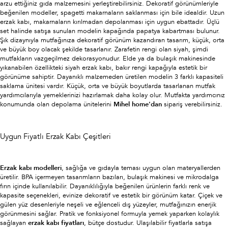
arzu ettiğiniz gıda malzemesini yerleştirebilirsiniz. Dekoratif görünümleriyle
beğenilen modeller, spagetti makarnaların saklanması için bile idealdir. Uzun
erzak kabı, makarnaların kırılmadan depolanması için uygun ebattadır. Üçlü
set halinde satışa sunulan modelin kapağında papatya kabartması bulunur.
Şık dizaynıyla mutfağınıza dekoratif görünüm kazandıran tasarım, küçük, orta
ve büyük boy olacak şekilde tasarlanır. Zarafetin rengi olan siyah, şimdi
mutfakların vazgeçilmez dekorasyonudur. Elde ya da bulaşık makinesinde
yıkanabilen özellikteki siyah erzak kabı, bakır rengi kapağıyla estetik bir
görünüme sahiptir. Dayanıklı malzemeden üretilen modelin 3 farklı kapasiteli
saklama ünitesi vardır. Küçük, orta ve büyük boyutlarda tasarlanan mutfak
yardımcılarıyla yemeklerinizi hazırlamak daha kolay olur. Mutfakta yardımcınız
konumunda olan depolama ünitelerini
Mihel home'dan
sipariş verebilirsiniz.
Uygun Fiyatlı Erzak Kabı Çeşitleri
Erzak kabı modelleri
, sağlığa ve gıdayla teması uygun olan materyallerden
üretilir. BPA içermeyen tasarımların bazıları, bulaşık makinesi ve mikrodalga
fırın içinde kullanılabilir. Dayanıklılığıyla beğenilen ürünlerin farklı renk ve
kapasite seçenekleri, evinize dekoratif ve estetik bir görünüm katar. Çiçek ve
gülen yüz desenleriyle neşeli ve eğlenceli dış yüzeyler, mutfağınızın enerjik
görünmesini sağlar. Pratik ve fonksiyonel formuyla yemek yaparken kolaylık
sağlayan
erzak kabı fiyatları
, bütçe dostudur. Ulaşılabilir fiyatlarla satışa