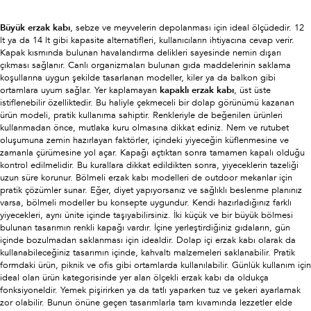
Büyük erzak kabı
, sebze ve meyvelerin depolanması için ideal ölçüdedir. 12
lt ya da 14 lt gibi kapasite alternatifleri, kullanıcıların ihtiyacına cevap verir.
Kapak kısmında bulunan havalandırma delikleri sayesinde nemin dışarı
çıkması sağlanır. Canlı organizmaları bulunan gıda maddelerinin saklama
koşullarına uygun şekilde tasarlanan modeller, kiler ya da balkon gibi
ortamlara uyum sağlar. Yer kaplamayan
kapaklı erzak kabı
, üst üste
istiflenebilir özelliktedir. Bu haliyle çekmeceli bir dolap görünümü kazanan
ürün modeli, pratik kullanıma sahiptir. Renkleriyle de beğenilen ürünleri
kullanmadan önce, mutlaka kuru olmasına dikkat ediniz. Nem ve rutubet
oluşumuna zemin hazırlayan faktörler, içindeki yiyeceğin küflenmesine ve
zamanla çürümesine yol açar. Kapağı açtıktan sonra tamamen kapalı olduğu
kontrol edilmelidir. Bu kurallara dikkat edildikten sonra, yiyeceklerin tazeliği
uzun süre korunur. Bölmeli erzak kabı modelleri de outdoor mekanlar için
pratik çözümler sunar. Eğer, diyet yapıyorsanız ve sağlıklı beslenme planınız
varsa, bölmeli modeller bu konsepte uygundur. Kendi hazırladığınız farklı
yiyecekleri, aynı ünite içinde taşıyabilirsiniz. İki küçük ve bir büyük bölmesi
bulunan tasarımın renkli kapağı vardır. İçine yerleştirdiğiniz gıdaların, gün
içinde bozulmadan saklanması için idealdir. Dolap içi erzak kabı olarak da
kullanabileceğiniz tasarımın içinde, kahvaltı malzemeleri saklanabilir. Pratik
formdaki ürün, piknik ve ofis gibi ortamlarda kullanılabilir. Günlük kullanım için
ideal olan ürün kategorisinde yer alan ölçekli erzak kabı da oldukça
fonksiyoneldir. Yemek pişirirken ya da tatlı yaparken tuz ve şekeri ayarlamak
zor olabilir. Bunun önüne geçen tasarımlarla tam kıvamında lezzetler elde