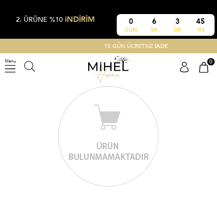
iNDİRİM
2. ÜRÜNE %10
0
6
3
44
GÜN
SA
DK
SN
15 GÜN ÜCRETSİZ
İADE
0
Menu