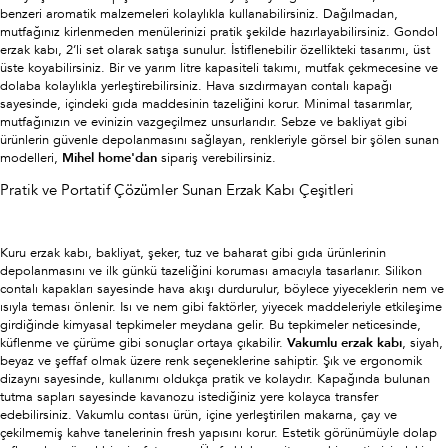
benzeri aromatik malzemeleri kolaylıkla kullanabilirsiniz. Dağılmadan,
mutfağınız kirlenmeden menülerinizi pratik şekilde hazırlayabilirsiniz. Gondol
erzak kabı, 2’li set olarak satışa sunulur. İstiflenebilir özellikteki tasarımı, üst
üste koyabilirsiniz. Bir ve yarım litre kapasiteli takımı, mutfak çekmecesine ve
dolaba kolaylıkla yerleştirebilirsiniz. Hava sızdırmayan contalı kapağı
sayesinde, içindeki gıda maddesinin tazeliğini korur. Minimal tasarımlar,
mutfağınızın ve evinizin vazgeçilmez unsurlarıdır. Sebze ve bakliyat gibi
ürünlerin güvenle depolanmasını sağlayan, renkleriyle görsel bir şölen sunan
modelleri,
Mihel home'dan
sipariş verebilirsiniz.
Pratik ve Portatif Çözümler Sunan Erzak Kabı Çeşitleri
Kuru erzak kabı, bakliyat, şeker, tuz ve baharat gibi gıda ürünlerinin
depolanmasını ve ilk günkü tazeliğini koruması amacıyla tasarlanır. Silikon
contalı kapakları sayesinde hava akışı durdurulur, böylece yiyeceklerin nem ve
ısıyla teması önlenir. Isı ve nem gibi faktörler, yiyecek maddeleriyle etkileşime
girdiğinde kimyasal tepkimeler meydana gelir. Bu tepkimeler neticesinde,
küflenme ve çürüme gibi sonuçlar ortaya çıkabilir.
Vakumlu erzak kabı
, siyah,
beyaz ve şeffaf olmak üzere renk seçeneklerine sahiptir. Şık ve ergonomik
dizaynı sayesinde, kullanımı oldukça pratik ve kolaydır. Kapağında bulunan
tutma sapları sayesinde kavanozu istediğiniz yere kolayca transfer
edebilirsiniz. Vakumlu contası ürün, içine yerleştirilen makarna, çay ve
çekilmemiş kahve tanelerinin fresh yapısını korur. Estetik görünümüyle dolap