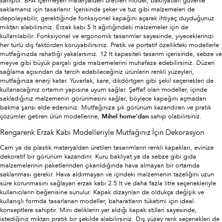
sahiptir. BPA içermeyen materyalden üretilen model, bakliyatları güvenle
saklamanız için tasarlanır. İçerisinde şeker ve tuz gibi malzemeleri de
depolayabilir, gerektiğinde fonksiyonel kapağını açarak ihtiyaç duyduğunuz
miktarı alabilirsiniz. Erzak kabı 5 lt ağırlığındaki malzemeler için de
kullanılabilir. Fonksiyonel ve ergonomik tasarımlar sayesinde, yiyeceklerinizi
her türlü dış faktörden koruyabilirsiniz. Pratik ve portatif özellikteki modellerle
mutfağınızda rahatlığı yakalarsınız. 12 lt kapasiteli tasarım içerisinde, sebze ve
meyve gibi büyük parçalı gıda malzemelerini muhafaza edebilirsiniz. Düzen
sağlama açısından da tercih edebileceğiniz ürünlerin renkli yüzeyleri,
mutfağınıza enerji katar.
Yuvarlak, kare, dikdörtgen gibi şekil seçenekleri de
kullanacağınız ortamın yapısına uyum sağlar.
Şeffaf olan modeller, içinde
sakladığınız malzemenin görünmesini sağlar, böylece kapağını açmadan
bakma şansı elde edersiniz. Mutfağınıza şık görünüm kazandıran ve pratik
çözümler getiren ürün modellerine,
Mihel home'dan
sahip olabilirsiniz.
Rengarenk Erzak Kabı Modelleriyle Mutfağınız İçin Dekorasyon
Cam ya da plastik materyalden üretilen tasarımların renkli kapakları, evinize
dekoratif bir görünüm kazandırır. Kuru bakliyat ya da sebze gibi gıda
malzemelerinin paketlerinden çıkarıldığında hava almayan bir ortamda
saklanması gerekir. Hava aldırmayan ve içindeki malzemenin tazeliğini uzun
süre korunmasını sağlayan erzak kabı 2.5 lt ve daha fazla litre seçenekleriyle
kullanıcıların beğenisine sunulur. Kapak dizaynları da oldukça değişik ve
kullanışlı formda tasarlanan modeller, baharatların tüketimi için ideal
konseptlere sahiptir. Mini deliklerin yer aldığı kapak stilleri sayesinde,
istediğiniz miktarı pratik bir şekilde alabilirsiniz. Dış yüzey renk seçenekleri de