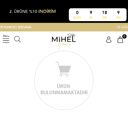
iNDİRİM
2. ÜRÜNE %10
0
9
18
9
GÜN
SA
DK
SN
15 GÜN ÜCRETSİZ
İADE
0
Menu