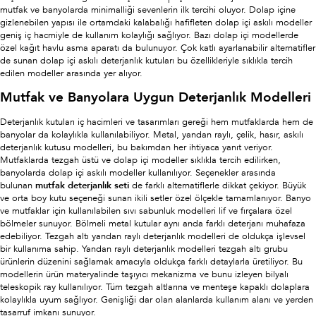
mutfak ve banyolarda minimalliği sevenlerin ilk tercihi oluyor. Dolap içine
gizlenebilen yapısı ile ortamdaki kalabalığı hafifleten dolap içi askılı modeller
geniş iç hacmiyle de kullanım kolaylığı sağlıyor. Bazı dolap içi modellerde
özel kağıt havlu asma aparatı da bulunuyor. Çok katlı ayarlanabilir alternatifler
de sunan dolap içi askılı deterjanlık kutuları bu özellikleriyle sıklıkla tercih
edilen modeller arasında yer alıyor.
Mutfak ve Banyolara Uygun Deterjanlık Modelleri
Deterjanlık kutuları iç hacimleri ve tasarımları gereği hem mutfaklarda hem de
banyolar da kolaylıkla kullanılabiliyor. Metal, yandan raylı, çelik, hasır, askılı
deterjanlık kutusu modelleri, bu bakımdan her ihtiyaca yanıt veriyor.
Mutfaklarda tezgah üstü ve dolap içi modeller sıklıkla tercih edilirken,
banyolarda dolap içi askılı modeller kullanılıyor. Seçenekler arasında
bulunan
mutfak deterjanlık seti
de farklı alternatiflerle dikkat çekiyor. Büyük
ve orta boy kutu seçeneği sunan ikili setler özel ölçekle tamamlanıyor. Banyo
ve mutfaklar için kullanılabilen sıvı sabunluk modelleri lif ve fırçalara özel
bölmeler sunuyor. Bölmeli metal kutular aynı anda farklı deterjanı muhafaza
edebiliyor. Tezgah altı yandan raylı deterjanlık modelleri de oldukça işlevsel
bir kullanıma sahip. Yandan raylı deterjanlık modelleri tezgah altı grubu
ürünlerin düzenini sağlamak amacıyla oldukça farklı detaylarla üretiliyor. Bu
modellerin ürün materyalinde taşıyıcı mekanizma ve bunu izleyen bilyalı
teleskopik ray kullanılıyor. Tüm tezgah altlarına ve menteşe kapaklı dolaplara
kolaylıkla uyum sağlıyor. Genişliği dar olan alanlarda kullanım alanı ve yerden
tasarruf imkanı sunuyor.