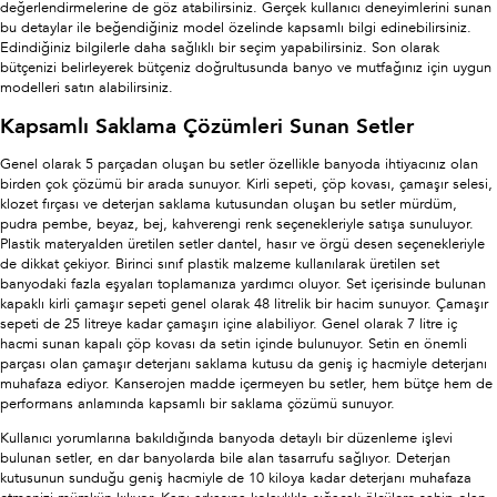
değerlendirmelerine de göz atabilirsiniz. Gerçek kullanıcı deneyimlerini sunan
bu detaylar ile beğendiğiniz model özelinde kapsamlı bilgi edinebilirsiniz.
Edindiğiniz bilgilerle daha sağlıklı bir seçim yapabilirsiniz. Son olarak
bütçenizi belirleyerek bütçeniz doğrultusunda banyo ve mutfağınız için uygun
modelleri satın alabilirsiniz.
Kapsamlı Saklama Çözümleri Sunan Setler
Genel olarak 5 parçadan oluşan bu setler özellikle banyoda ihtiyacınız olan
birden çok çözümü bir arada sunuyor. Kirli sepeti, çöp kovası, çamaşır selesi,
klozet fırçası ve deterjan saklama kutusundan oluşan bu setler mürdüm,
pudra pembe, beyaz, bej, kahverengi renk seçenekleriyle satışa sunuluyor.
Plastik materyalden üretilen setler dantel, hasır ve örgü desen seçenekleriyle
de dikkat çekiyor. Birinci sınıf plastik malzeme kullanılarak üretilen set
banyodaki fazla eşyaları toplamanıza yardımcı oluyor. Set içerisinde bulunan
kapaklı kirli çamaşır sepeti genel olarak 48 litrelik bir hacim sunuyor. Çamaşır
sepeti de 25 litreye kadar çamaşırı içine alabiliyor. Genel olarak 7 litre iç
hacmi sunan kapalı çöp kovası da setin içinde bulunuyor. Setin en önemli
parçası olan çamaşır deterjanı saklama kutusu da geniş iç hacmiyle deterjanı
muhafaza ediyor. Kanserojen madde içermeyen bu setler, hem bütçe hem de
performans anlamında kapsamlı bir saklama çözümü sunuyor.
Kullanıcı yorumlarına bakıldığında banyoda detaylı bir düzenleme işlevi
bulunan setler, en dar banyolarda bile alan tasarrufu sağlıyor. Deterjan
kutusunun sunduğu geniş hacmiyle de 10 kiloya kadar deterjanı muhafaza