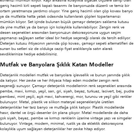
etmenizi mümkün kılıyor. Kapı arkasına kolaylıkla sığacak ölçülere sahip olan
geniş hacimli kirli sepeti kapalı tasarımı ile banyonuzda düzenli ve temiz bir
ortam yaratmanıza yardımcı oluyor. Yine geniş hacimli olan çöp kovası banyo
ya da mutfakta hatta yatak odasında kullanılarak çöpleri toparlamanızı
mümkün kılıyor. Set içinde bulunan büyük çamaşır deterjanı saklama kutusu
da yine mutfak ya da banyo için kolaylıkla kullanılabiliyor. Zengin renk ve
desen seçenekleri arasından banyonuzun dekorasyonuna uygun seçim
yapmanızı sağlayan setler ideal bir hediye seçeneği olarak da tercih ediliyor.
Deterjan kutusu ihtiyacının yanında çöp kovası, çamaşır sepeti alternatifleri de
sunan bu setleri siz de oldukça cazip fiyat aralıklarıyla satın alarak
sevdiklerinize hediye edebilirsiniz.
Mutfak ve Banyolara Şıklık Katan Modeller
Deterjanlık modelleri mutfak ve banyolara işlevsellik ve bunun yanında şıklık
da katıyor. Her zevke ve her ihtiyaca hitap eden modeller zengin renk
seçeneği sunuyor. Çamaşır deterjanlık modellerinin renk seçenekleri arasında
pembe, mavi, kırmızı, yeşil, sarı, gri, siyah, beyaz, turkuaz, lacivert, bej, pudra
pembesi, mint yeşili, açık mavi, kahverengi, mor, turuncu ve yeşil gibi renkler
bulunuyor. Metal, plastik ve silikon materyal seçenekleriyle üretilen
deterjanlıklar her tarz banyo ve mutfağa şıklık katıyor. Plastik modellerde
hasır, dantel ve örgü desenler ön plana çıkıyor. Metal modellerde de daha
çok siyah, beyaz, pembe ve kırmızı renklerin üzerine vintage yazı ve simgeler
bulunuyor. Vintage, modern, minimal, rustik ya da eklektik dekorasyona
kolaylıkla uyum sağlayan deterjanlıklar her zevke hitap ediyor.