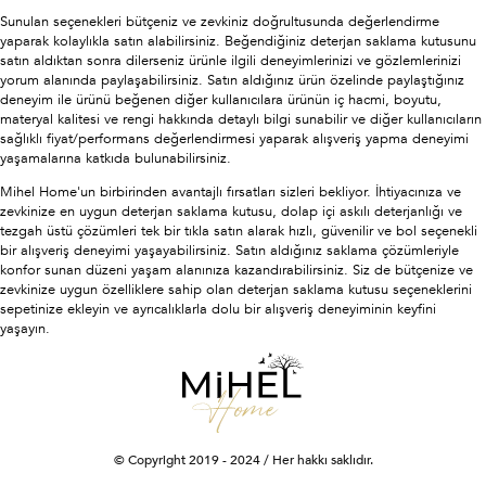
Sunulan seçenekleri bütçeniz ve zevkiniz doğrultusunda değerlendirme
yaparak kolaylıkla satın alabilirsiniz. Beğendiğiniz deterjan saklama kutusunu
satın aldıktan sonra dilerseniz ürünle ilgili deneyimlerinizi ve gözlemlerinizi
yorum alanında paylaşabilirsiniz. Satın aldığınız ürün özelinde paylaştığınız
deneyim ile ürünü beğenen diğer kullanıcılara ürünün iç hacmi, boyutu,
materyal kalitesi ve rengi hakkında detaylı bilgi sunabilir ve diğer kullanıcıların
sağlıklı fiyat/performans değerlendirmesi yaparak alışveriş yapma deneyimi
yaşamalarına katkıda bulunabilirsiniz.
Mihel Home'un birbirinden avantajlı fırsatları sizleri bekliyor. İhtiyacınıza ve
zevkinize en uygun deterjan saklama kutusu, dolap içi askılı deterjanlığı ve
tezgah üstü çözümleri tek bir tıkla satın alarak hızlı, güvenilir ve bol seçenekli
bir alışveriş deneyimi yaşayabilirsiniz. Satın aldığınız saklama çözümleriyle
konfor sunan düzeni yaşam alanınıza kazandırabilirsiniz. Siz de bütçenize ve
zevkinize uygun özelliklere sahip olan deterjan saklama kutusu seçeneklerini
sepetinize ekleyin ve ayrıcalıklarla dolu bir alışveriş deneyiminin keyfini
yaşayın.
© Copyright 2019 - 2024 / Her hakkı saklıdır.