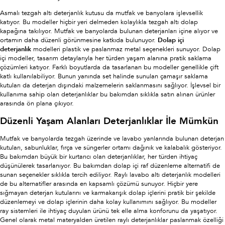
Asmalı tezgah altı deterjanlık kutusu da mutfak ve banyolara işlevsellik
katıyor. Bu modeller hiçbir yeri delmeden kolaylıkla tezgah altı dolap
kapağına takılıyor. Mutfak ve banyolarda bulunan deterjanları içine alıyor ve
ortamın daha düzenli görünmesine katkıda bulunuyor.
Dolap içi
deterjanlık
modelleri plastik ve paslanmaz metal seçenekleri sunuyor. Dolap
içi modeller, tasarım detaylarıyla her türden yaşam alanına pratik saklama
çözümleri katıyor. Farklı boyutlarda da tasarlanan bu modeller genellikle çift
katlı kullanılabiliyor. Bunun yanında set halinde sunulan çamaşır saklama
kutuları da deterjan dışındaki malzemelerin saklanmasını sağlıyor. İşlevsel bir
kullanıma sahip olan deterjanlıklar bu bakımdan sıklıkla satın alınan ürünler
arasında ön plana çıkıyor.
Düzenli Yaşam Alanları Deterjanlıklar İle Mümkün
Mutfak ve banyolarda tezgah üzerinde ve lavabo yanlarında bulunan deterjan
kutuları, sabunluklar, fırça ve süngerler ortamı dağınık ve kalabalık gösteriyor.
Bu bakımdan büyük bir kurtarıcı olan deterjanlıklar, her türden ihtiyaç
düşünülerek tasarlanıyor. Bu bakımdan dolap içi raf düzenleme alternatifi de
sunan seçenekler sıklıkla tercih ediliyor. Raylı lavabo altı deterjanlık modelleri
de bu alternatifler arasında en kapsamlı çözümü sunuyor. Hiçbir yere
sığmayan deterjan kutularını ve karmakarışık dolap içlerini pratik bir şekilde
düzenlemeyi ve dolap içlerinin daha kolay kullanımını sağlıyor. Bu modeller
ray sistemleri ile ihtiyaç duyulan ürünü tek elle alma konforunu da yaşatıyor.
Genel olarak metal materyalden üretilen raylı deterjanlıklar paslanmak özelliği