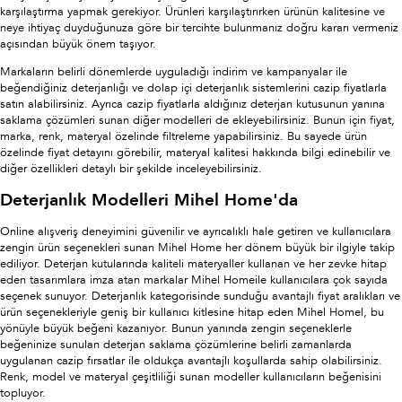
karşılaştırma yapmak gerekiyor. Ürünleri karşılaştırırken ürünün kalitesine ve
neye ihtiyaç duyduğunuza göre bir tercihte bulunmanız doğru kararı vermeniz
açısından büyük önem taşıyor.
Markaların belirli dönemlerde uyguladığı indirim ve kampanyalar ile
beğendiğiniz deterjanlığı ve dolap içi deterjanlık sistemlerini cazip fiyatlarla
satın alabilirsiniz. Ayrıca cazip fiyatlarla aldığınız deterjan kutusunun yanına
saklama çözümleri sunan diğer modelleri de ekleyebilirsiniz. Bunun için fiyat,
marka, renk, materyal özelinde filtreleme yapabilirsiniz. Bu sayede ürün
özelinde fiyat detayını görebilir, materyal kalitesi hakkında bilgi edinebilir ve
diğer özellikleri detaylı bir şekilde inceleyebilirsiniz.
Deterjanlık Modelleri Mihel Home'da
Online alışveriş deneyimini güvenilir ve ayrıcalıklı hale getiren ve kullanıcılara
zengin ürün seçenekleri sunan Mihel Home her dönem büyük bir ilgiyle takip
ediliyor. Deterjan kutularında kaliteli materyaller kullanan ve her zevke hitap
eden tasarımlara imza atan markalar Mihel Homeile kullanıcılara çok sayıda
seçenek sunuyor. Deterjanlık kategorisinde sunduğu avantajlı fiyat aralıkları ve
ürün seçenekleriyle geniş bir kullanıcı kitlesine hitap eden Mihel Homel, bu
yönüyle büyük beğeni kazanıyor. Bunun yanında zengin seçeneklerle
beğeninize sunulan deterjan saklama çözümlerine belirli zamanlarda
uygulanan cazip fırsatlar ile oldukça avantajlı koşullarda sahip olabilirsiniz.
Renk, model ve materyal çeşitliliği sunan modeller kullanıcıların beğenisini
topluyor.