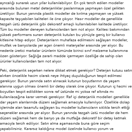
ayrıcalığı sunarak uzun yıllar kullanılabiliyor. En çok tercih edilen modeller
arasında bulunan metal deterjanlıklar paslanmaya yapmayan özel çelikten
üretiliyor. Bunun yanında plastik modeller de kırılma yapmayan ve yüksek
kapasite taşıyabilen kaliteleri ile öne çıkıyor. Hasır modeller de genellikle
tezgah üstü deterjanlık gibi dekoratif amaçlı kullanılabilen kalitede üretiliyor.
Tüm bu modeller deneyen kullanıcılardan tam not alıyor. Kalitesi bakımından
yüksek performans sunan deterjanlık kutuları bu yönüyle geniş bir kullanıcı
kitlesine hitap ediyor. Deterjanların muhafaza edilmesini sağlayan modeller,
mutfak ve banyolarda yer açan önemli materyaller arasında yer alıyor. Bu
nedenle üretici markalar ürünlerin tümünde birinci sınıf malzeme kullanımına
özen gösteriyor. Sağlığa zararlı madde içermeyen özelliğe de sahip olan
ürünler kullanıcılardan tam not alıyor.
Peki, deterjanlık seçerken nelere dikkat etmek gerekiyor? Deterjan kutusu satın
alırken öncelikle hacim olarak neye ihtiyaç duyulduğunun tespit edilmesi
gerekiyor. Bunun yanında satın alınacak kutunun boyutlarının da yaşam
alanına uygun olması önemli bir detay olarak öne çıkıyor. Kutunun iç hacmi ve
boyutları tespit edildikten sonra raf üstünde mi yoksa raf altında mı
kullanılacağına karar vermek gerekiyor. Raf içi deterjanlık modelleri genellikle
dar yaşam alanlarında düzeni sağlamak amacıyla kullanılıyor. Özellikle dolap
içlerinde alan tasarrufu sağlayan bu modeller kullanıcıların sıklıkla tercih ettiği
seçenekler arasında yer alıyor. Bunun yanında tezgah üstü modeller de hem
düzeni sağlamak hem de banyo ya da mutfağa dekoratif bir detay katmak
amacıyla tercih ediliyor. Satın alma aşamasında buna göre seçim
yapabilirsiniz. Kararsız kaldığınız model özelinde kullanıcı yorum ve