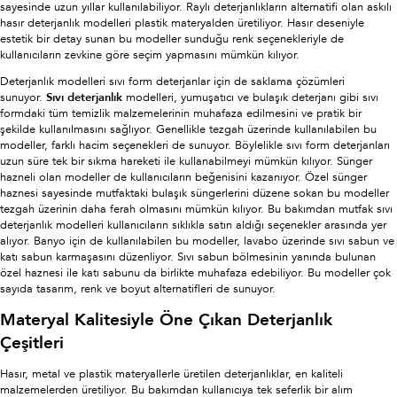
sayesinde uzun yıllar kullanılabiliyor. Raylı deterjanlıkların alternatifi olan askılı
hasır deterjanlık modelleri plastik materyalden üretiliyor. Hasır deseniyle
estetik bir detay sunan bu modeller sunduğu renk seçenekleriyle de
kullanıcıların zevkine göre seçim yapmasını mümkün kılıyor.
Deterjanlık modelleri sıvı form deterjanlar için de saklama çözümleri
sunuyor.
Sıvı deterjanlık
modelleri, yumuşatıcı ve bulaşık deterjanı gibi sıvı
formdaki tüm temizlik malzemelerinin muhafaza edilmesini ve pratik bir
şekilde kullanılmasını sağlıyor. Genellikle tezgah üzerinde kullanılabilen bu
modeller, farklı hacim seçenekleri de sunuyor. Böylelikle sıvı form deterjanları
uzun süre tek bir sıkma hareketi ile kullanabilmeyi mümkün kılıyor. Sünger
hazneli olan modeller de kullanıcıların beğenisini kazanıyor. Özel sünger
haznesi sayesinde mutfaktaki bulaşık süngerlerini düzene sokan bu modeller
tezgah üzerinin daha ferah olmasını mümkün kılıyor. Bu bakımdan mutfak sıvı
deterjanlık modelleri kullanıcıların sıklıkla satın aldığı seçenekler arasında yer
alıyor. Banyo için de kullanılabilen bu modeller, lavabo üzerinde sıvı sabun ve
katı sabun karmaşasını düzenliyor. Sıvı sabun bölmesinin yanında bulunan
özel haznesi ile katı sabunu da birlikte muhafaza edebiliyor. Bu modeller çok
sayıda tasarım, renk ve boyut alternatifleri de sunuyor.
Materyal Kalitesiyle Öne Çıkan Deterjanlık
Çeşitleri
Hasır, metal ve plastik materyallerle üretilen deterjanlıklar, en kaliteli
malzemelerden üretiliyor. Bu bakımdan kullanıcıya tek seferlik bir alım