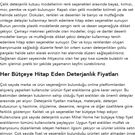
Çelik deterjanlik kutusu modellerinin renk seçenekleri arasında beyaz, kırmızı,
mor, pembe ve siyah bulunuyor. Kapalı olan çelik modeller bölmeli ya da set
halinde satılıyor. Dokuları, renkleri ve desenleri ile banyo ve mutfağında
vintage detaylar kullanmayı tercih edenlere hitap eden seçenekler sunuyor.
Bunun yanında plastik modellerde zengin renk ve desen seçeneğiyle dikkat
çekiyor. Çamaşır makinesi şeklinde olan modeller, örgü ve dantel desenli
modeller banyo ve mutfağında dikkat çekici detaylar kullanmayı tercih
edenlere hitap eden seçenekler sunuyor. Dar ve koyu renklerden oluşan
banyonuzda sağladığı düzenle ferah bir ortam sunan deterjanlıkları çoklu
parçalar halide satın alarak evinizin her alanında düzeni sağlayabilirsiniz.
Sağlanan düzen sayesinde ihtiyacınız olan her şeyi kısa sürede bulabilir ve
tüm işlerinizi pratik bir şekilde yaşamanın keyfini sürebilirsiniz.
Her Bütçeye Hitap Eden Deterjanlık Fiyatları
Çok sayıda marka ve ürün seçeneğinin bulunduğu online platformlardan
alışveriş yaparken kullanıcılar ürünün fiyat aralıklarına göre karar veriyor. Bu
bakımdan deterjan kutularının sahip olduğu fiyat aralıkları da önemli detaylar
arasında yer alıyor. Deterjanlık fiyatları markaya, materyale, deterjan
kutusunun iç hacmine, ölçülerine, desenine, rengine ve diğer özelliklere göre
farklılık gösteriyor. Kaliteli ve şık seçenekler her bütçeye hitap ediyor.
Kullanıcılara çok sayıda deterjanlık sunan Mihel Home her bütçeye hitap fiyat
aralıklarının tümünü kullanıcılarla paylaşıyor. Uygun fiyat aralıkları mutfak ve
banyosunu düzenlemek isteyen herkesin ilgisini çekiyor ve ürünler sıklıkla satın
alınıyor. Çok sayıda fiyat ve seçeneğin bulunduğu ürünleri satın almadan önce