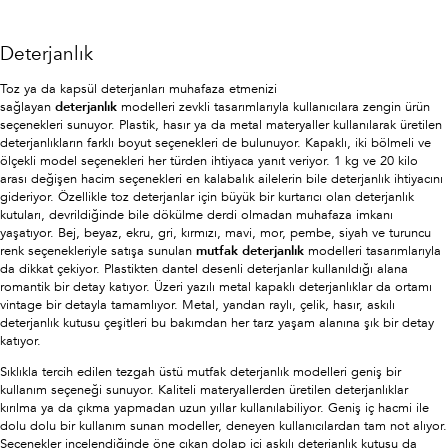
Deterjanlık
Toz ya da kapsül deterjanları muhafaza etmenizi
sağlayan
deterjanlık
modelleri zevkli tasarımlarıyla kullanıcılara zengin ürün
seçenekleri sunuyor. Plastik, hasır ya da metal materyaller kullanılarak üretilen
deterjanlıkların farklı boyut seçenekleri de bulunuyor. Kapaklı, iki bölmeli ve
ölçekli model seçenekleri her türden ihtiyaca yanıt veriyor. 1 kg ve 20 kilo
arası değişen hacim seçenekleri en kalabalık ailelerin bile deterjanlık ihtiyacını
gideriyor. Özellikle toz deterjanlar için büyük bir kurtarıcı olan deterjanlık
kutuları, devrildiğinde bile dökülme derdi olmadan muhafaza imkanı
yaşatıyor. Bej, beyaz, ekru, gri, kırmızı, mavi, mor, pembe, siyah ve turuncu
renk seçenekleriyle satışa sunulan
mutfak deterjanlık
modelleri tasarımlarıyla
da dikkat çekiyor. Plastikten dantel desenli deterjanlar kullanıldığı alana
romantik bir detay katıyor. Üzeri yazılı metal kapaklı deterjanlıklar da ortamı
vintage bir detayla tamamlıyor. Metal, yandan raylı, çelik, hasır, askılı
deterjanlık kutusu çeşitleri bu bakımdan her tarz yaşam alanına şık bir detay
katıyor.
Sıklıkla tercih edilen tezgah üstü mutfak deterjanlık modelleri geniş bir
kullanım seçeneği sunuyor. Kaliteli materyallerden üretilen deterjanlıklar
kırılma ya da çıkma yapmadan uzun yıllar kullanılabiliyor. Geniş iç hacmi ile
dolu dolu bir kullanım sunan modeller, deneyen kullanıcılardan tam not alıyor.
Seçenekler incelendiğinde öne çıkan dolap içi askılı deterjanlık kutusu da