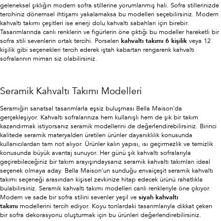
geleneksel şıklığın modern sofra stillerine yorumlanmış hali. Sofra stillerinizde
tercihiniz dönemsel ihtişamı yakalamaksa bu modelleri seçebilirsiniz. Modern
kahvaltı takımı çeşitleri ise enerji dolu kahvaltı sabahları için birebir.
Tasarımlarında canlı renklerin ve figürlerin öne çıktığı bu modeller hareketli bir
sofra stili sevenlerin ortak tercihi. Porselen
kahvaltı takımı 6 kişilik
veya 12
kişilik gibi seçenekleri tercih ederek iştah kabartan rengarenk kahvaltı
sofralarının mimarı siz olabilirsiniz.
Seramik Kahvaltı Takımı Modelleri
Seramiğin sanatsal tasarımlarla eşsiz buluşması Bella Maison'da
gerçekleşiyor. Kahvaltı sofralarınıza hem kullanışlı hem de şık bir takım
kazandırmak istiyorsanız seramik modellerini de değerlendirebilirsiniz. Birinci
kalitede seramik materyalden üretilen ürünler dayanıklılık konusunda
kullanıcılardan tam not alıyor. Ürünler kalın yapısı, ısı geçirmezlik ve temizlik
konusunda büyük avantaj sunuyor. Her günü şık kahvaltı sofralarıyla
geçirebileceğiniz bir takım arayışındaysanız seramik kahvaltı takımları ideal
seçenek olmaya aday. Bella Maison'un sunduğu envaiçeşit seramik kahvaltı
takımı seçeneği arasından kişisel zevkinize hitap edecek ürünü rahatlıkla
bulabilirsiniz. Seramik kahvaltı takımı modelleri canlı renkleriyle öne çıkıyor.
Modern ve sade bir sofra stilini sevenler yeşil ve
siyah kahvaltı
takımı
modellerini tercih ediyor. Koyu tonlardaki tasarımlarıyla dikkat çeken
bir sofra dekorasyonu oluşturmak için bu ürünleri değerlendirebilirsiniz.