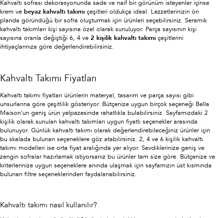
Kahvaltı sofrası dekorasyonunda sade ve naif bir görünüm isteyenler içinse
krem ve
beyaz kahvaltı takımı
çeşitleri oldukça ideal. Lezzetlerinizin ön
planda göründüğü bir sofra oluşturmak için ürünleri seçebilirsiniz. Seramik
kahvaltı takımları kişi sayısına özel olarak sunuluyor. Parça sayısının kişi
sayısına oranla değiştiği 6, 4 ve
2 kişilik kahvaltı takımı
çeşitlerini
ihtiyaçlarınıza göre değerlendirebilirsiniz.
Kahvaltı Takımı Fiyatları
Kahvaltı takımı fiyatları ürünlerin materyal, tasarım ve parça sayısı gibi
unsurlarına göre çeşitlilik gösteriyor. Bütçenize uygun birçok seçeneği Bella
Maison'un geniş ürün yelpazesinde rahatlıkla bulabilirsiniz. Sayfamızdaki 2
kişilik olarak sunulan kahvaltı takımları uygun fiyatlı seçenekler arasında
bulunuyor. Günlük kahvaltı takımı olarak değerlendirebileceğiniz ürünler için
bu skalada bulunan seçeneklere göz atabilirsiniz. 2, 4 ve 6 kişilik kahvaltı
takımı modelleri ise orta fiyat aralığında yer alıyor. Sevdiklerinize geniş ve
zengin sofralar hazırlamak istiyorsanız bu ürünler tam size göre. Bütçenize ve
kriterlerinize uygun seçeneklere anında ulaşmak için sayfamızın üst kısmında
bulunan filtre seçeneklerinden faydalanabilirsiniz.
Kahvaltı takımı nasıl kullanılır?