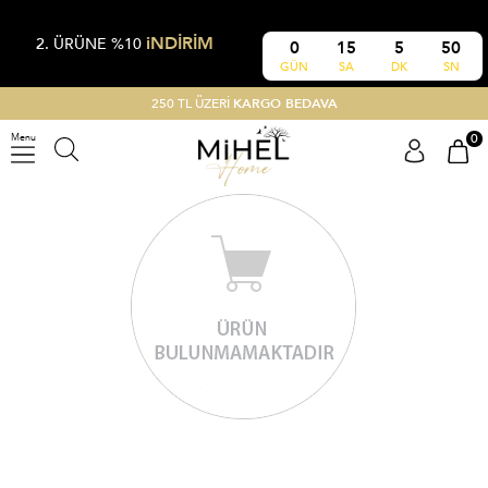
iNDİRİM
2. ÜRÜNE %10
0
15
5
49
GÜN
SA
DK
SN
250 TL ÜZERİ
KARGO BEDAVA
0
Menu