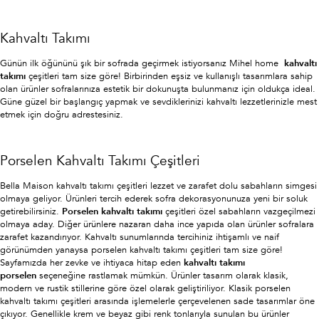
Kahvaltı Takımı
Günün ilk öğününü şık bir sofrada geçirmek istiyorsanız Mihel home
kahvaltı
takımı
çeşitleri tam size göre! Birbirinden eşsiz ve kullanışlı tasarımlara sahip
olan ürünler sofralarınıza estetik bir dokunuşta bulunmanız için oldukça ideal.
Güne güzel bir başlangıç yapmak ve sevdiklerinizi kahvaltı lezzetlerinizle mest
etmek için doğru adrestesiniz.
Porselen Kahvaltı Takımı Çeşitleri
Bella Maison kahvaltı takımı çeşitleri lezzet ve zarafet dolu sabahların simgesi
olmaya geliyor. Ürünleri tercih ederek sofra dekorasyonunuza yeni bir soluk
getirebilirsiniz.
Porselen kahvaltı takımı
çeşitleri özel sabahların vazgeçilmezi
olmaya aday. Diğer ürünlere nazaran daha ince yapıda olan ürünler sofralara
zarafet kazandırıyor. Kahvaltı sunumlarında tercihiniz ihtişamlı ve naif
görünümden yanaysa porselen kahvaltı takımı çeşitleri tam size göre!
Sayfamızda her zevke ve ihtiyaca hitap eden
kahvaltı takımı
porselen
seçeneğine rastlamak mümkün. Ürünler tasarım olarak klasik,
modern ve rustik stillerine göre özel olarak geliştiriliyor. Klasik porselen
kahvaltı takımı çeşitleri arasında işlemelerle çerçevelenen sade tasarımlar öne
çıkıyor. Genellikle krem ve beyaz gibi renk tonlarıyla sunulan bu ürünler