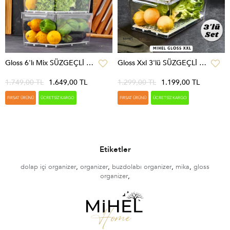
Gloss 6'lı Mix SÜZGEÇLİ Kapaklı Buzdolabı Düzenleyici,dolap Içi Düzenleyici,organizer,saklama Kabı
Gloss Xxl 3'lü SÜZGEÇLİ Kapaklı Buzdolabı Düzenleyici,dolap Içi Düzenleyici,organizer,saklama Kabı
1.749,00 TL
1.649,00 TL
1.299,00 TL
1.199,00 TL
FIRSAT ÜRÜNÜ
ÜCRETSIZ KARGO
FIRSAT ÜRÜNÜ
ÜCRETSIZ KARGO
Etiketler
dolap içi organizer
,
organizer
,
buzdolabı organizer
,
mika
,
gloss
organizer
,