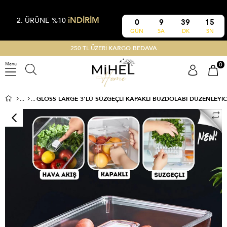
iNDİRİM
2. ÜRÜNE %10
0
9
39
14
GÜN
SA
DK
SN
250 TL ÜZERİ
KARGO BEDAVA
0
Menu