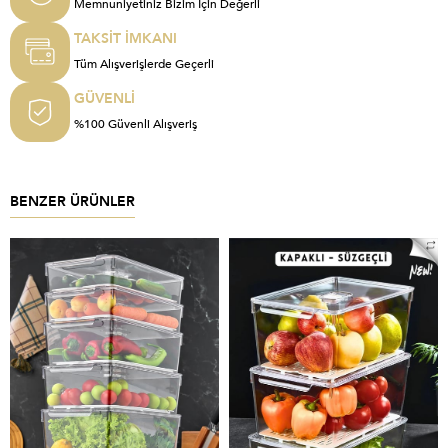
Memnuniyetiniz Bizim İçin Değerli
TAKSİT İMKANI
Tüm Alışverişlerde Geçerli
GÜVENLİ
%100 Güvenli Alışveriş
BENZER ÜRÜNLER
%6
YENI ÜRÜN
%8
YENI ÜRÜN