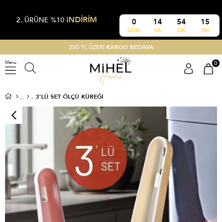
iNDİRİM
2. ÜRÜNE %10
0
14
54
15
GÜN
SA
DK
SN
250 TL ÜZERİ
KARGO BEDAVA
0
Menu
3'LÜ SET ÖLÇÜ KÜREĞI