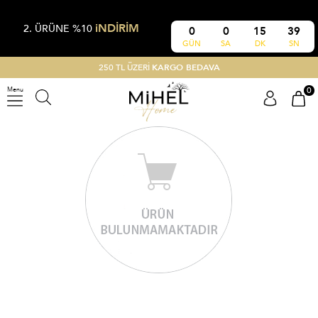
iNDİRİM
2. ÜRÜNE %10
0
0
15
39
GÜN
SA
DK
SN
250 TL ÜZERİ
KARGO BEDAVA
0
Menu