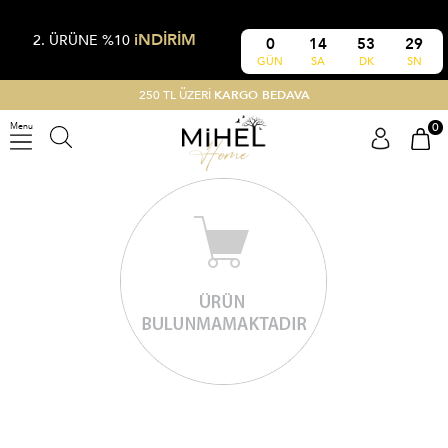
iNDİRİM
2. ÜRÜNE %10
0
14
53
29
GÜN
SA
DK
SN
250 TL ÜZERİ
KARGO BEDAVA
0
Menu