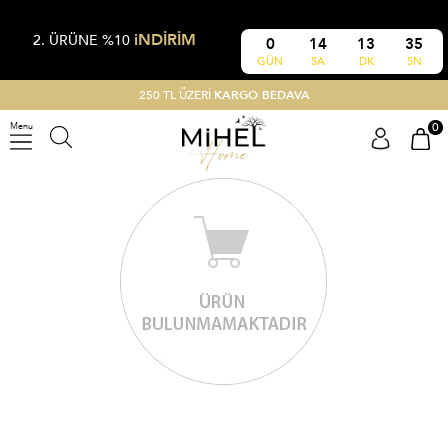
iNDİRİM
2. ÜRÜNE %10
0
14
13
35
GÜN
SA
DK
SN
250 TL ÜZERİ
KARGO BEDAVA
0
Menu