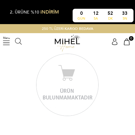
iNDİRİM
2. ÜRÜNE %10
0
12
52
33
GÜN
SA
DK
SN
250 TL ÜZERİ
KARGO BEDAVA
0
Menu